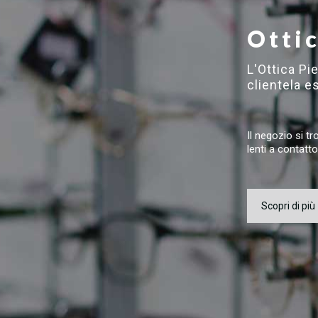
Otti
L'Ottica Pi
clientela e
Il negozio si tr
lenti a contatto
Scopri di più